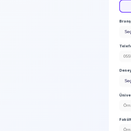
Branş 
Telef
Deney
Ünive
Fakül