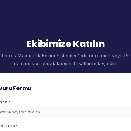
albatros
Ekibimize Katılın
lbatros Matematik Eğitim Sistemleri'nde öğretmen veya P
uzmanı koç olarak kariyer fırsatlarını keşfedin.
vuru Formu
yad *
ru Türü *