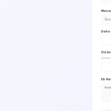
Mezun
Daha 
Dizüs
Online 
Ek No