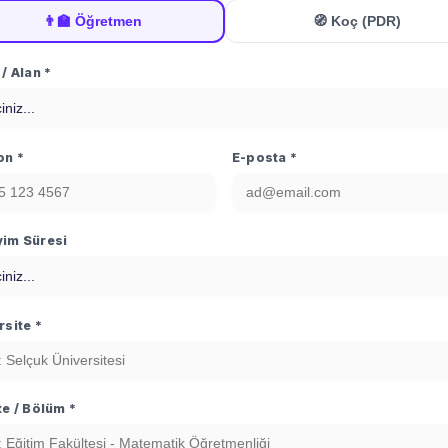
👨‍🏫
Öğretmen
🧭
Koç (PDR)
/ Alan *
on *
E-posta *
im Süresi
rsite *
te / Bölüm *