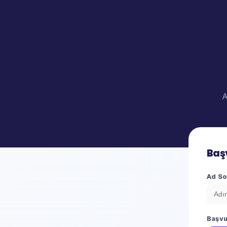
A
Baş
Ad So
Başvu